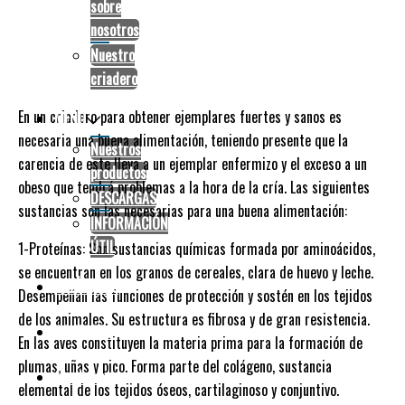
sobre
nosotros
Tabla de alimentación
Nuestro
criadero
En un criadero para obtener ejemplares fuertes y sanos es
MENÚ
necesaria una buena alimentación, teniendo presente que la
Nuestros
carencia de este lleva a un ejemplar enfermizo y el exceso a un
productos
obeso que tendrá problemas a la hora de la cría. Las siguientes
DESCARGAS
sustancias son las necesarias para una buena alimentación:
INFORMACIÓN
ÚTIL
1-Proteínas: Son sustancias químicas formada por aminoácidos,
se encuentran en los granos de cereales, clara de huevo y leche.
CATÁLOGOS
Desempeñan las funciones de protección y sostén en los tejidos
de los animales. Su estructura es fibrosa y de gran resistencia.
CONTACTO
En las aves constituyen la materia prima para la formación de
plumas, uñas y pico. Forma parte del colágeno, sustancia
facebook
elemental de los tejidos óseos, cartilaginoso y conjuntivo.