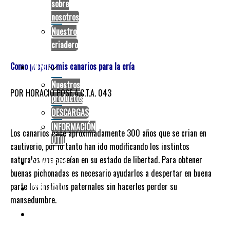
sobre
nosotros
Preparación para la cría
Nuestro
criadero
Como preparo mis canarios para la cría
MENÚ
Nuestros
POR HORACIO POSE A.C.T.A. 043
productos
DESCARGAS
INFORMACIÓN
Los canarios hace aproximadamente 300 años que se crian en
ÚTIL
cautiverio, por lo tanto han ido modificando los instintos
naturales que poseían en su estado de libertad. Para obtener
CATÁLOGOS
buenas pichonadas es necesario ayudarlos a despertar en buena
parte los instintos paternales sin hacerles perder su
CONTACTO
mansedumbre.
facebook