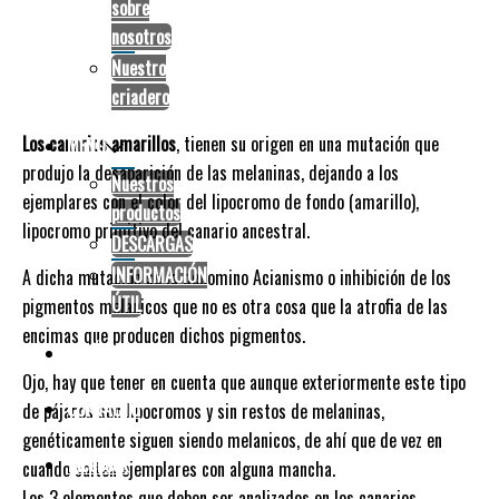
sobre
nosotros
El canario amarillo
Nuestro
criadero
Los canarios amarillos
, tienen su origen en una mutación que
MENÚ
produjo la desaparición de las melaninas, dejando a los
Nuestros
ejemplares con el color del lipocromo de fondo (amarillo),
productos
lipocromo primitivo del canario ancestral.
DESCARGAS
INFORMACIÓN
A dicha mutación se la denomino Acianismo o inhibición de los
ÚTIL
pigmentos melanicos que no es otra cosa que la atrofia de las
encimas que producen dichos pigmentos.
CATÁLOGOS
Ojo, hay que tener en cuenta que aunque exteriormente este tipo
CONTACTO
de pájaros son lipocromos y sin restos de melaninas,
genéticamente siguen siendo melanicos, de ahí que de vez en
facebook
cuando salten ejemplares con alguna mancha.
Los 3 elementos que deben ser analizados en los canarios