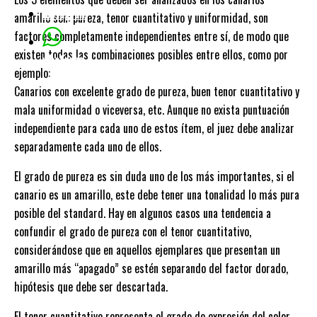
Instagram
amarillo son: pureza, tenor cuantitativo y uniformidad, son
factores completamente independientes entre sí, de modo que
existen todas las combinaciones posibles entre ellos, como por
whatsapp
ejemplo:
Canarios con excelente grado de pureza, buen tenor cuantitativo y
mala uniformidad o viceversa, etc. Aunque no exista puntuación
independiente para cada uno de estos ítem, el juez debe analizar
separadamente cada uno de ellos.
El grado de pureza es sin duda uno de los más importantes, si el
canario es un amarillo, este debe tener una tonalidad lo más pura
posible del standard. Hay en algunos casos una tendencia a
confundir el grado de pureza con el tenor cuantitativo,
considerándose que en aquellos ejemplares que presentan un
amarillo más “apagado” se estén separando del factor dorado,
hipótesis que debe ser descartada.
El tenor cuantitativo representa el grado de expresión del color.