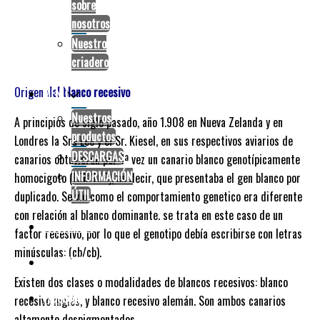
sobre
nosotros
El canario blanco
Nuestro
criadero
Origen
del blanco recesivo
MENÚ
Nuestros
A principios de siglo pasado, año 1.908 en Nueva Zelanda y en
productos
Londres la Sra Lee y el Sr. Kiesel, en sus respectivos aviarios de
DESCARGAS
canarios obtuvieron por 1ª vez un canario blanco genotípicamente
INFORMACIÓN
homocigoto (ECB/ECB), es decir, que presentaba el gen blanco por
ÚTIL
duplicado. Se vio como el comportamiento genetico era diferente
con relación al blanco dominante. se trata en este caso de un
CATÁLOGOS
factor recesivo, por lo que el genotipo debía escribirse con letras
minúsculas: (cb/cb).
CONTACTO
Existen dos clases o modalidades de blancos recesivos: blanco
facebook
recesivo inglés, y blanco recesivo alemán. Son ambos canarios
altamente despigmentados.