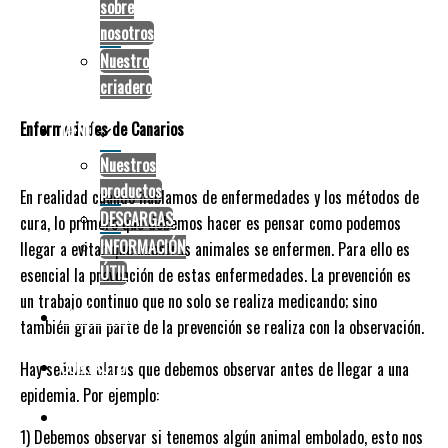
sobre
nosotros
Enfermedades comunes
Nuestro
criadero
Enfermedades de Canarios
MENÚ
Nuestros
productos
En realidad cuando hablamos de enfermedades y los métodos de
DESCARGAS
cura, lo primero que debemos hacer es pensar como podemos
INFORMACIÓN
llegar a evitar que nuestros animales se enfermen. Para ello es
ÚTIL
esencial la prevención de estas enfermedades. La prevención es
un trabajo continuo que no solo se realiza medicando; sino
CATÁLOGOS
también gran parte de la prevención se realiza con la observación.
CONTACTO
Hay señales claras que debemos observar antes de llegar a una
epidemia. Por ejemplo:
facebook
1) Debemos observar si tenemos algún animal embolado, esto nos