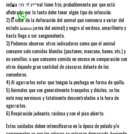
indica que el animal tiene frío, probablemente por que está
Instagram
afiebrado, por lo tanto debe tener algún tipo de infección.
2) El color de la defecación del animal que comienza a variar del
whatsapp
estado blanco (orina del animal) y negro al verdoso, amarillento y
hasta llega a ser sanguinolenta.
3) Podemos observar otros indicadores como que el animal
consume solo comidas blandas (pastones, manzana, huevo, etc.) y
no semillas; o que consume comida en exceso en comparación con
otros dejando gran cantidad de cáscaras delante de los
comederos.
4) Al agarrarlos notar que tengan la pechuga en forma de quilla.
5) Animales que son generalmente tranquilos y dóciles, se los
note muy nerviosos y totalmente descontrolados a la hora de
agarrarlos.
6) Respiración jadeante, ruidosa y con el pico abierto.
Estos cuidados deben intensificarse en la época de pelado y/o
campeonatos ya que los pájaros se estresan demasiado, haciendo