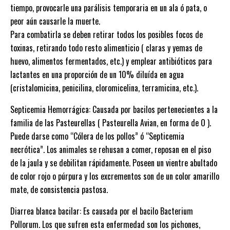
tiempo, provocarle una parálisis temporaria en un ala ó pata, o
peor aún causarle la muerte.
Para combatirla se deben retirar todos los posibles focos de
toxinas, retirando todo resto alimenticio ( claras y yemas de
huevo, alimentos fermentados, etc.) y emplear antibióticos para
lactantes en una proporción de un 10% diluída en agua
(cristalomicina, penicilina, cloromicelina, terramicina, etc.).
Septicemia Hemorrágica: Causada por bacilos pertenecientes a la
familia de las Pasteurellas ( Pasteurella Avian, en forma de O ).
Puede darse como “Cólera de los pollos” ó “Septicemia
necrótica”. Los animales se rehusan a comer, reposan en el piso
de la jaula y se debilitan rápidamente. Poseen un vientre abultado
de color rojo o púrpura y los excrementos son de un color amarillo
mate, de consistencia pastosa.
Diarrea blanca bacilar: Es causada por el bacilo Bacterium
Pollorum. Los que sufren esta enfermedad son los pichones,